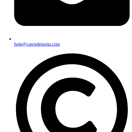
hola@casosdeusoia.com