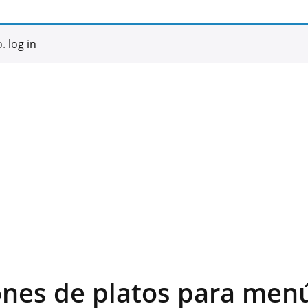
b.
log in
ones de platos para men