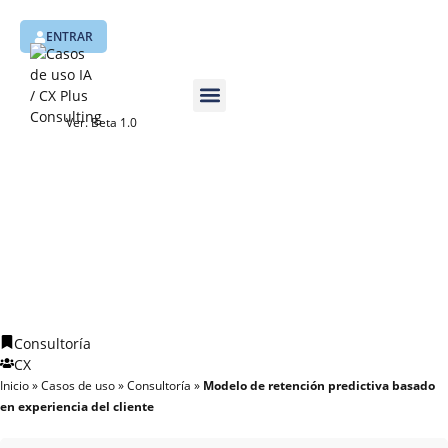
ENTRAR
Ver. Beta 1.0
Casos de uso
Quiénes somos
Consultoría
CX
Inicio
»
Casos de uso
»
Consultoría
»
Modelo de retención predictiva basado
en experiencia del cliente