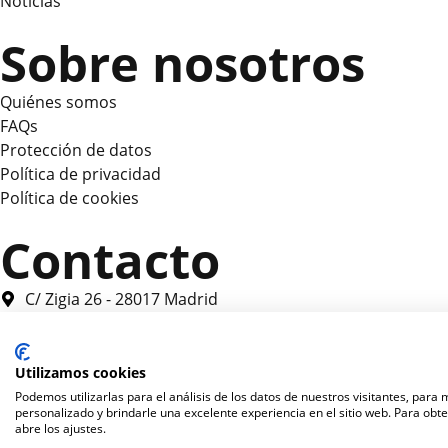
Noticias
Sobre nosotros
Quiénes somos
FAQs
Protección de datos
Política de privacidad
Política de cookies
Contacto
C/ Zigia 26 - 28017 Madrid
hola@casosdeusoia.com
2026 Fundación Innovatec HumaniA
Utilizamos cookies
Podemos utilizarlas para el análisis de los datos de nuestros visitantes, para
personalizado y brindarle una excelente experiencia en el sitio web. Para obt
Una web de horinteg
abre los ajustes.