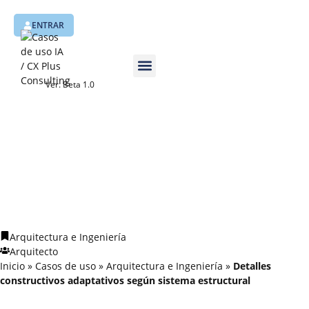
ENTRAR
Ver. Beta 1.0
Casos de uso
Quiénes somos
Arquitectura e Ingeniería
Arquitecto
Inicio
»
Casos de uso
»
Arquitectura e Ingeniería
»
Detalles
constructivos adaptativos según sistema estructural