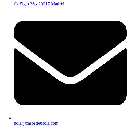
C/ Zigia 26 - 28017 Madrid
hola@casosdeusoia.com